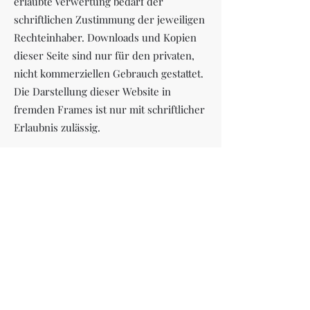
erlaubte Verwertung bedarf der
schriftlichen Zustimmung der jeweiligen
Rechteinhaber. Downloads und Kopien
dieser Seite sind nur für den privaten,
nicht kommerziellen Gebrauch gestattet.
Die Darstellung dieser Website in
fremden Frames ist nur mit schriftlicher
Erlaubnis zulässig.
§ 4 Besondere
Nutzungsbedingungen
Soweit einzelne Nutzungen dieser
Website von den oben genannten
Bestimmungen abweichen, wird an
entsprechender Stelle ausdrücklich
darauf hingewiesen.